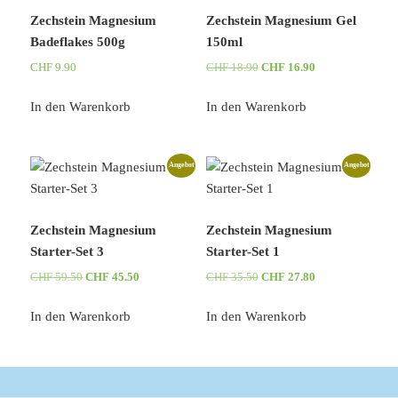
Zechstein Magnesium
Zechstein Magnesium Gel
Badeflakes 500g
150ml
Ursprünglicher
Aktueller
CHF
9.90
CHF
18.90
CHF
16.90
Preis
Preis
war:
ist:
In den Warenkorb
In den Warenkorb
CHF 18.90
CHF 16.90.
Angebot
Angebot
Zechstein Magnesium
Zechstein Magnesium
Starter-Set 3
Starter-Set 1
Ursprünglicher
Aktueller
Ursprünglicher
Aktueller
CHF
59.50
CHF
45.50
CHF
35.50
CHF
27.80
Preis
Preis
Preis
Preis
war:
ist:
war:
ist:
In den Warenkorb
In den Warenkorb
CHF 59.50
CHF 45.50.
CHF 35.50
CHF 27.80.