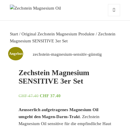
Zechstein Magnesium Oil
MENÜ
UND
WIDGETS
Start
/
Original Zechstein Magnesium Produkte
/ Zechstein
Magnesium SENSITIVE 3er Set
Angebot
Zechstein Magnesium
SENSITIVE 3er Set
Ursprünglicher
Aktueller
CHF
47.40
CHF
37.40
Preis
Preis
war:
ist:
Aeusserlich aufgetragenes Magnesium Oil
CHF 47.40
CHF 37.40.
umgeht den Magen-Darm-Trakt
. Zechstein
Magnesium Oil sensitive für die empfindliche Haut