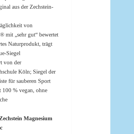
inal aus der Zechstein-
äglichkeit von
® mit „sehr gut“ bewertet
ertes Naturprodukt, trägt
ue-Siegel
rt von der
hschule Köln; Siegel der
ste für sauberen Sport
rt 100 % vegan, ohne
uche
 Zechstein Magnesium
ic