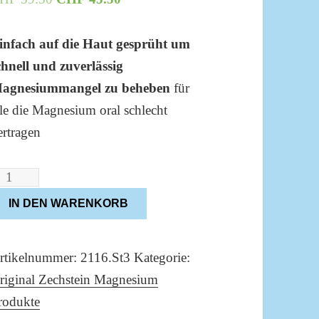
Preis
Preis
war:
ist:
infach auf die Haut gesprüht um
CHF 59.50
CHF 45.50.
chnell und zuverlässig
agnesiummangel zu beheben
für
lle die Magnesium oral schlecht
ertragen
echstein
agnesium
IN DEN WARENKORB
arter-
et
rtikelnummer:
2116.St3
Kategorie:
riginal Zechstein Magnesium
enge
rodukte