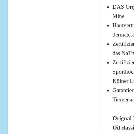
DAS Orig
Mine
Hautvertr
dermatest
Zertifizi
das NaTr
Zertifizie
Sporthoc
Kölner Li
Garantie
Tiervers
Orignal
Oil class