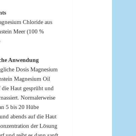
nts
gnesium Chloride aus
stein Meer (100 %
)
liche Anwendung
tägliche Dosis Magnesium
hstein Magnesium Oil
f die Haut gesprüht und
nmassiert. Normalerweise
an 5 bis 20 Hübe
und abends auf die Haut
Konzentration der Lösung
f und reibt es dann sanft