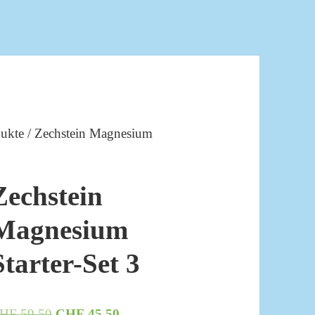
dukte
/ Zechstein Magnesium
Zechstein
Magnesium
Starter-Set 3
Ursprünglicher
Aktueller
HF
59.50
CHF
45.50