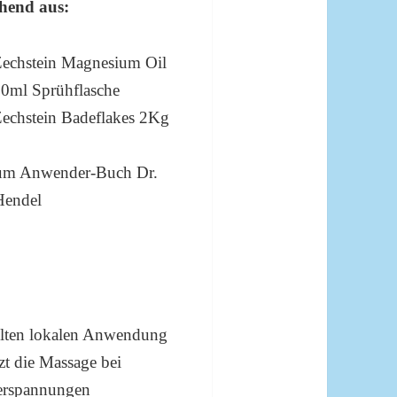
ehend aus:
Zechstein Magnesium Oil
00ml Sprühflasche
Zechstein Badeflakes 2Kg
um Anwender-Buch Dr.
Hendel
elten lokalen Anwendung
zt die Massage bei
erspannungen