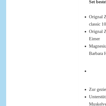
Set best
Orignal 
classic 1
Orignal 
Eimer
Magnesi
Barbara 
Zur gezi
Unterstüt
Muskelv