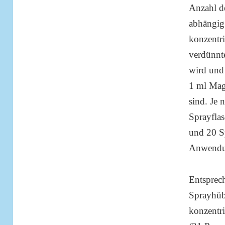
Anzahl d
abhängig
konzentri
verdünnt
wird und
1 ml Mag
sind. Je 
Sprayfla
und 20 S
Anwendu
Entsprech
Sprayhüb
konzentr