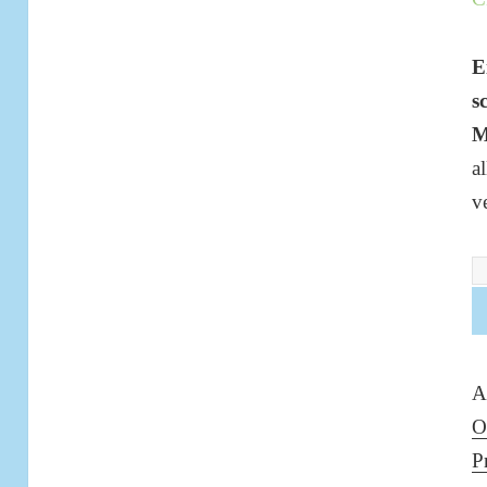
E
s
M
a
v
Z
M
St
S
A
3
O
M
P