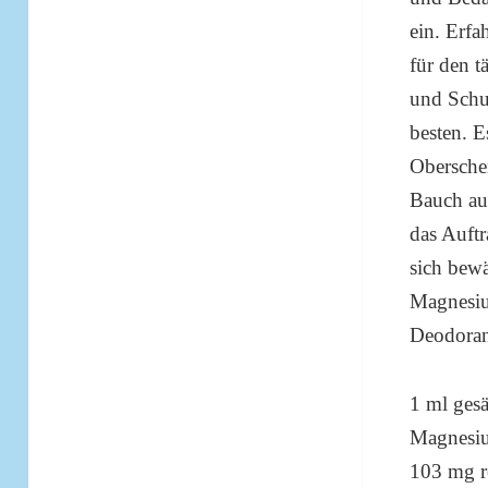
ein. Erf
für den 
und Schul
besten. E
Obersche
Bauch au
das Auftr
sich bewä
Magnesium
Deodoran
1 ml gesä
Magnesiu
103 mg r