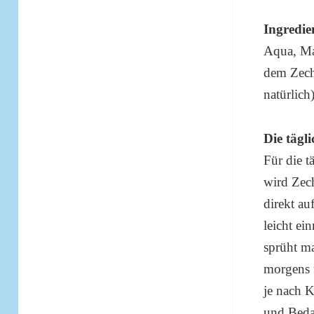
Ingredie
Aqua, Ma
dem Zech
natürlich
Die täg
Für die 
wird Zec
direkt au
leicht ei
sprüht m
morgens 
je nach 
und Bedar