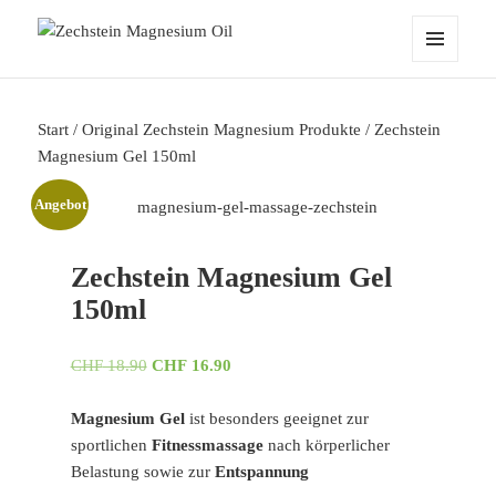
Zechstein Magnesium Oil
MENÜ
UND
WIDGETS
Start
/
Original Zechstein Magnesium Produkte
/ Zechstein
Magnesium Gel 150ml
Angebot
Zechstein Magnesium Gel
150ml
Ursprünglicher
Aktueller
CHF
18.90
CHF
16.90
Preis
Preis
war:
ist:
Magnesium Gel
ist besonders geeignet zur
CHF 18.90
CHF 16.90.
sportlichen
Fitnessmassage
nach körperlicher
Belastung sowie zur
Entspannung