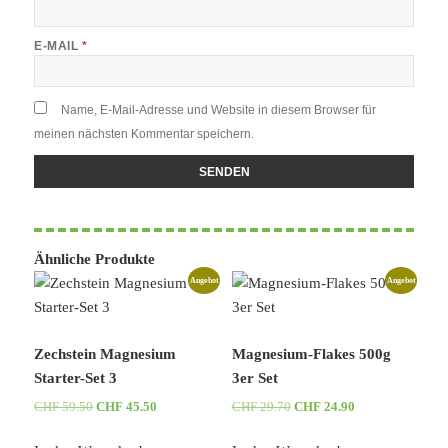
E-MAIL
*
Name, E-Mail-Adresse und Website in diesem Browser für
meinen nächsten Kommentar speichern.
Ähnliche Produkte
Angebot
Angebot
Zechstein Magnesium
Magnesium-Flakes 500g
Starter-Set 3
3er Set
Ursprünglicher
Aktueller
Ursprünglicher
Aktueller
CHF
59.50
CHF
45.50
CHF
29.70
CHF
24.90
Preis
Preis
Preis
Preis
war:
ist:
war:
ist: