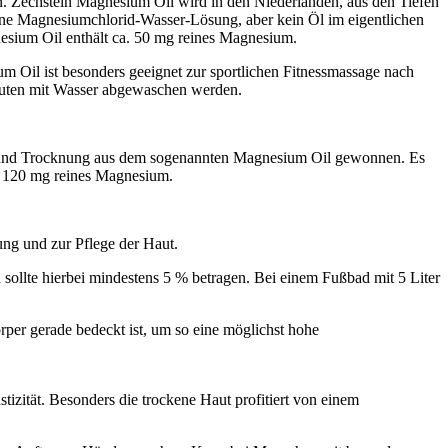
fen. Zechstein Magnesium Oil wird in den Niederlanden, aus den Tiefen
ine Magnesiumchlorid-Wasser-Lösung, aber kein Öl im eigentlichen
nesium Oil enthält ca. 50 mg reines Magnesium.
m Oil ist besonders geeignet zur sportlichen Fitnessmassage nach
nuten mit Wasser abgewaschen werden.
g und Trocknung aus dem sogenannten Magnesium Oil gewonnen. Es
a. 120 mg reines Magnesium.
ung und zur Pflege der Haut.
ollte hierbei mindestens 5 % betragen. Bei einem Fußbad mit 5 Liter
per gerade bedeckt ist, um so eine möglichst hohe
tizität. Besonders die trockene Haut profitiert von einem