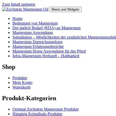
Zum Inhalt springen
Menü und Widgets
Zechstein Magnesium Oil
Home
Bedeutung von Magnesium
Der täglich Bedarf (RDA) an Magnesium
Magnesium Anwendung
Substitution – Möglichkeiten der zusätzlichen Magnesiumzufuh
Magnesium Darreichungsform
Magnesium Erfahrungsberichte
Magnesium Horse Anwendung für das Pferd
Infos-Magnesium Herkunft – Haltbarkeit
Shop
Produkte
Mein Konto
Warenkorb
Produkt-Kategorien
Original Zechstein Magnesium Produkte
Himalaja Kristallsalz-Produkte