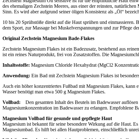
Zechstein Magnesium Oil sensitive ist für die empfindliche Haut entw
des ehemaligen Zechstein Meeres, aus einer der reinsten, natürlich
Sinn. Es wird aber aufgrund seiner öligen Konsistenz als „Öl“ beze
10 bis 20 Sprühstöße direkt auf die Haut sprühen und einmassieren. 
dem Sport, zur Massage bei Muskelverspannungen und zur Pflege der
Original Zechstein Magnesium Bade-Flakes
Zechstein Magnesium Flakes ist ein Badezusatz, bestehend aus rei
ist ein reines Naturprodukt, frei von Zusatzstoffen. Die Magnesiumc
Inhaltsstoffe:
Magnesium Chloride Hexahydrat (MgCl2 Konzentrati
Anwendung:
Ein Bad mit Zechstein Magnesium Flakes ist besonders
Auch ein höher konzentriertes Fußbad mit Magnesium Flakes, kann ei
Wasser benötigt man etwa 500 g Magnesium Flakes.
Vollbad:
Den gesamten Inhalt des Beutels im Badewasser auflösen u
Magnesiumkonzentration im Badewasser zu erlangen. Empfohlene Bad
Magnesium Vollbad für gesunde und gepflegte Haut
Magnesium ist bekannt für seine besondere Wirkung auf die Haut. Es fü
Magnesiumbad. Es hilft bei allen Hautproblemen, einschließlich unre