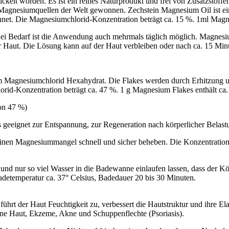
ickelt worden. Es ist ein reines Naturprodukt und frei von Zusatzstof
en Magnesiumquellen der Welt gewonnen. Zechstein Magnesium Oil ist e
ichnet. Die Magnesiumchlorid-Konzentration beträgt ca. 15 %. 1ml Mag
Bei Bedarf ist die Anwendung auch mehrmals täglich möglich. Magnesiu
 Haut. Die Lösung kann auf der Haut verbleiben oder nach ca. 15 Mi
nem Magnesiumchlorid Hexahydrat. Die Flakes werden durch Erhitzun
hlorid-Konzentration beträgt ca. 47 %. 1 g Magnesium Flakes enthält c
on 47 %)
 geeignet zur Entspannung, zur Regeneration nach körperlicher Belast
nen Magnesiummangel schnell und sicher beheben. Die Konzentration s
nd nur so viel Wasser in die Badewanne einlaufen lassen, dass der Kör
etemperatur ca. 37° Celsius, Badedauer 20 bis 30 Minuten.
hrt der Haut Feuchtigkeit zu, verbessert die Hautstruktur und ihre Elas
ine Haut, Ekzeme, Akne und Schuppenflechte (Psoriasis).